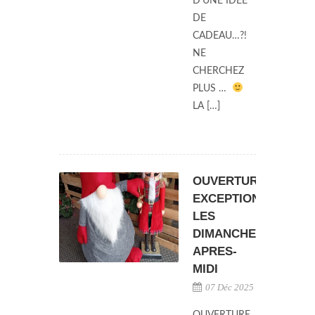
D’UNE IDEE
DE
CADEAU…?!
NE
CHERCHEZ
PLUS …
LA […]
OUVERTURE
EXCEPTIONNELLE
LES
DIMANCHES
APRES-
MIDI
07 Déc 2025