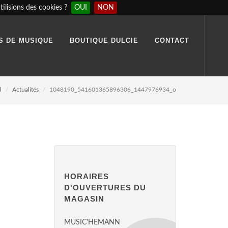
ilisions des cookies ?
OUI
NON
S DE MUSIQUE
BOUTIQUE DULCIE
CONTACT
l
Actualités
1048190_541601365896306_1447976934_o
HORAIRES
D'OUVERTURES DU
MAGASIN
MUSIC'HEMANN