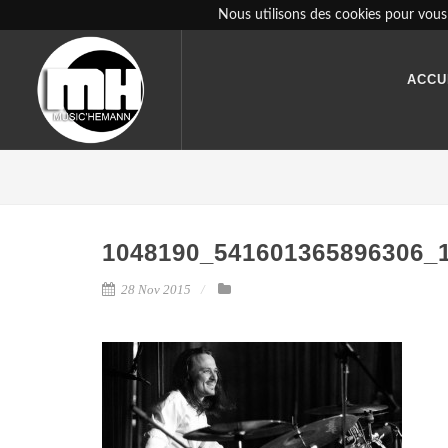
Nous utilisons des cookies pour vous 
ACCU
1048190_541601365896306_
28 Nov 2015