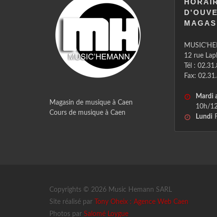
HORAI
D'OUV
MAGAS
MUSIC'H
12 rue La
Tél : 02.31
Fax: 02.31
Mardi 
Magasin de musique à Caen
10h/12
Cours de musique à Caen
Lundi
F
Copyrights © 2026 Music Hemann SARL
Site réalisé par
Tony Oheix : Agence Web Caen
Photos par
Salomé Loygue