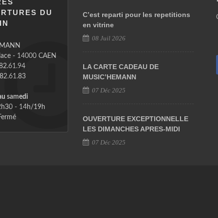
RES
ERTURES DU
C’est reparti pour les repetitions
IN
en vitrine
08 Juil 2026
EMANN
place - 14000 CAEN
.82.61.94
LA CARTE CADEAU DE
.82.61.83
MUSIC’HEMANN
07 Déc 2025
au samedi
h30 - 14h/19h
ermé
OUVERTURE EXCEPTIONNELLE
LES DIMANCHES APRES-MIDI
07 Déc 2025