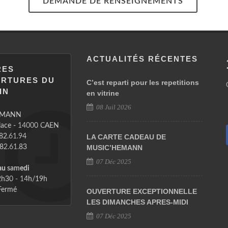
DEMANDE DE RENSEIGNEMENTS
ACTUALITÉS RÉCENTES
RES
ERTURES DU
C’est reparti pour les repetitions
IN
en vitrine
08 Juil 2026
EMANN
place - 14000 CAEN
.82.61.94
LA CARTE CADEAU DE
.82.61.83
MUSIC’HEMANN
07 Déc 2025
au samedi
h30 - 14h/19h
ermé
OUVERTURE EXCEPTIONNELLE
LES DIMANCHES APRES-MIDI
07 Déc 2025