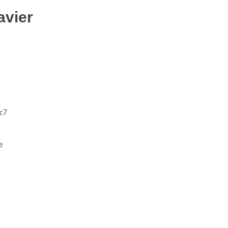
avier
fc7
e