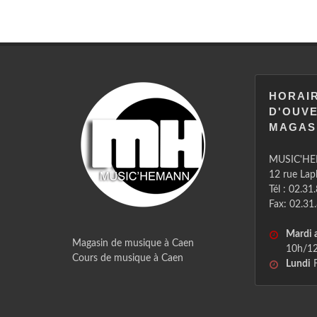
HORAI
D'OUV
MAGAS
MUSIC'H
12 rue La
Tél : 02.31
Fax: 02.31
Mardi 
Magasin de musique à Caen
10h/12
Cours de musique à Caen
Lundi
F