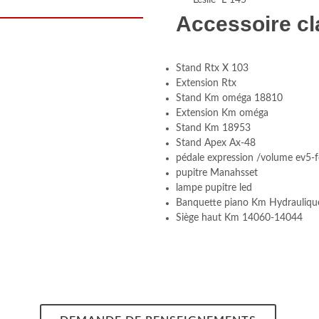
Leslie L 145
Accessoire cl
Stand Rtx X 103
Extension Rtx
Stand Km oméga 18810
Extension Km oméga
Stand Km 18953
Stand Apex Ax-48
pédale expression /volume ev5-
pupitre Manahsset
lampe pupitre led
Banquette piano Km Hydrauliqu
Siège haut Km 14060-14044