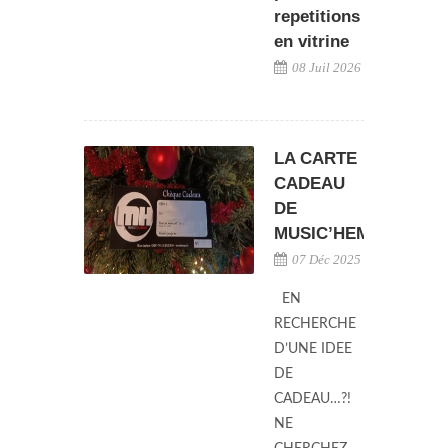
repetitions
en vitrine
08 Juil 2026
LA CARTE
CADEAU
DE
MUSIC’HEMANN
07 Déc 2025
EN
RECHERCHE
D’UNE IDEE
DE
CADEAU…?!
NE