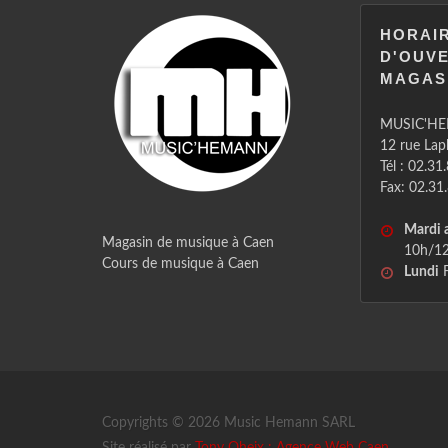
HORAI
D'OUV
MAGAS
MUSIC'H
12 rue La
Tél : 02.31
Fax: 02.31
Mardi 
Magasin de musique à Caen
10h/12
Cours de musique à Caen
Lundi
F
Copyrights © 2026 Music Hemann SARL